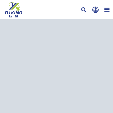


