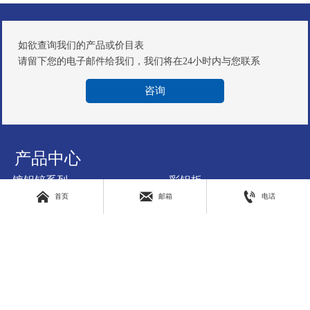
如欲查询我们的产品或价目表
请留下您的电子邮件给我们，我们将在24小时内与您联系
咨询
产品中心
镀铝锌系列
彩铝板



首页
邮箱
电话
彩涂系列
冷屋顶彩涂系列
木纹彩涂系列
抗菌彩涂系列
印花彩涂系列
抗静电彩板系列
磨砂彩涂系列
瓦楞系列
自洁彩涂系列
夹心复合板
联系我们