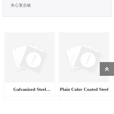
夹心复合板

Galvanized Steel
Plain Color Coated Steel
Application