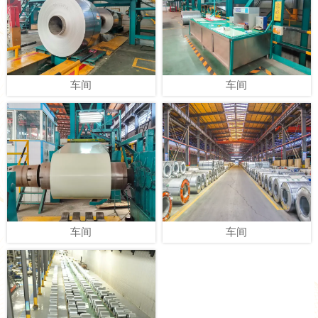
耐有机溶剂测试
车间
漆膜检测
车间
取样机
车间
水煮检测
车间