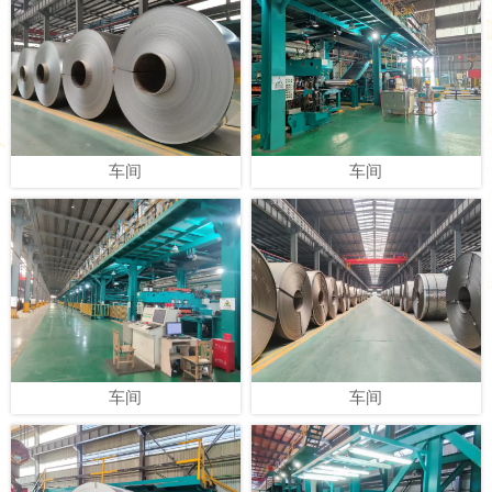
环境模拟检测
车间
检测样品
车间
剪板机
车间
拉伸实验仪
车间