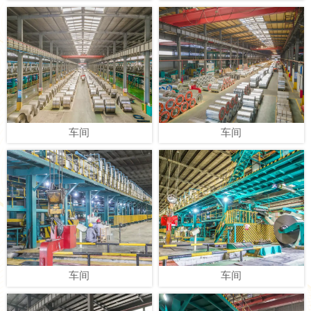
T 弯测试仪
车间
杯突实验
车间
反向冲击实验
车间
附着力检测
车间