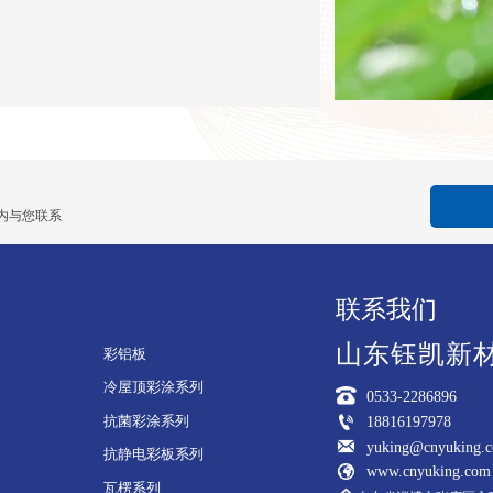
内与您联系
联系我们
山东钰凯新
彩铝板
冷屋顶彩涂系列

0533-2286896

抗菌彩涂系列
18816197978

yuking@cnyuking.
抗静电彩板系列

www.cnyuking.com
瓦楞系列