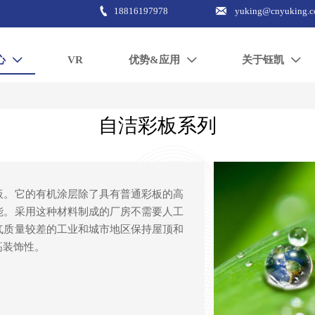


18816197978
yuking@cnyuking.
心
VR
优势&应用
关于钰凯



自洁彩板系列
板。它的有机涂层除了具有普通彩板的高
能。采用这种材料制成的厂房不需要人工
气质量较差的工业和城市地区保持屋顶和
高装饰性。