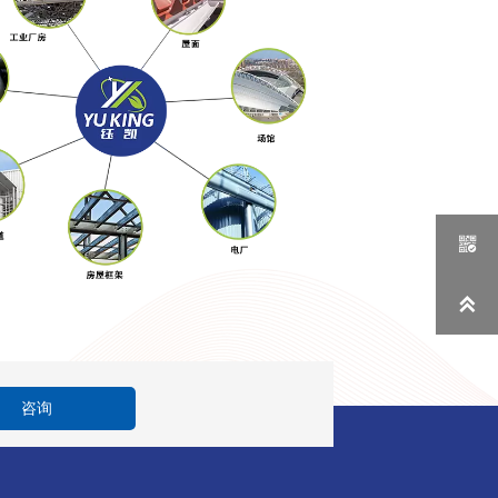


咨询