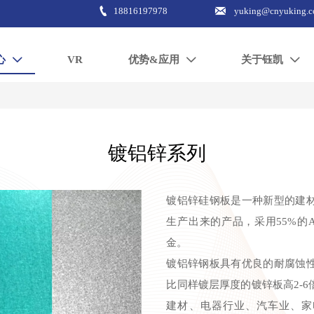


18816197978
yuking@cnyuking.
心
VR
优势&应用
关于钰凯



镀铝锌系列
镀铝锌硅钢板是一种新型的建
生产出来的产品，采用55%的Al，4
金。
镀铝锌钢板具有优良的耐腐蚀
比同样镀层厚度的镀锌板高2-
建材、电器行业、汽车业、家电等行